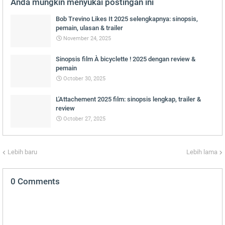
Anda mungkin menyukai postingan ini
Bob Trevino Likes It 2025 selengkapnya: sinopsis,
pemain, ulasan & trailer
November 24, 2025
Sinopsis film À bicyclette ! 2025 dengan review &
pemain
October 30, 2025
L'Attachement 2025 film: sinopsis lengkap, trailer &
review
October 27, 2025
Lebih baru
Lebih lama
0 Comments