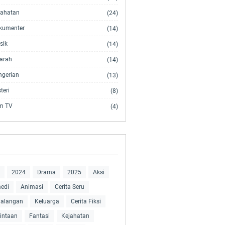
jahatan
(24)
kumenter
(14)
sik
(14)
jarah
(14)
ngerian
(13)
teri
(8)
lm TV
(4)
2024
Drama
2025
Aksi
edi
Animasi
Cerita Seru
ualangan
Keluarga
Cerita Fiksi
intaan
Fantasi
Kejahatan