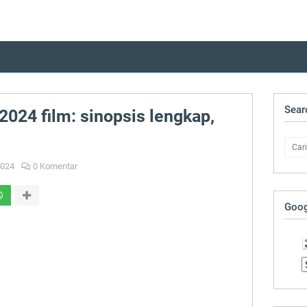
Sear
2024 film: sinopsis lengkap,
024
0 Komentar
Goog