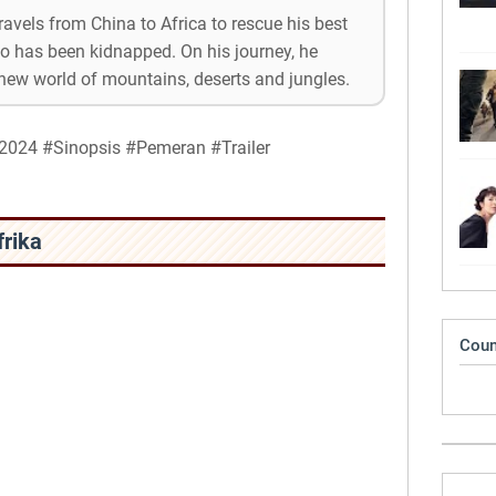
vels from China to Africa to rescue his best
ho has been kidnapped. On his journey, he
new world of mountains, deserts and jungles.
2024 #Sinopsis #Pemeran #Trailer
rika
Coun