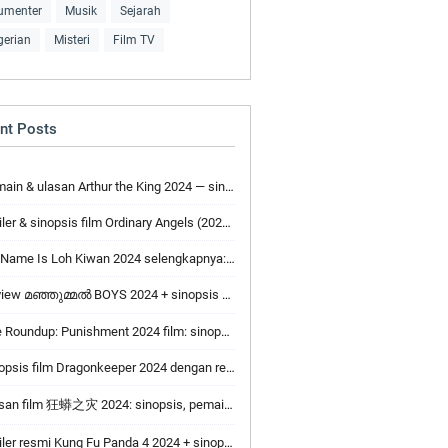
umenter
Musik
Sejarah
gerian
Misteri
Film TV
nt Posts
n & ulasan Arthur the King 2024 — sinopsis resmi & trailer
ler & sinopsis film Ordinary Angels (2024) + review
e Is Loh Kiwan 2024 selengkapnya: sinopsis, pemain, ulasan & trailer
iew മഞ്ഞുമ്മല്‍ BOYS 2024 + sinopsis + pemain
oundup: Punishment 2024 film: sinopsis lengkap, trailer & review
psis film Dragonkeeper 2024 dengan review & pemain
an film 狂蟒之灾 2024: sinopsis, pemain & trailer
er resmi Kung Fu Panda 4 2024 + sinopsis & ulasan pemain