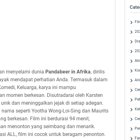
Cate
Fi
20
Dr
20
Ak
Ko
 akan menyelami dunia
Pandabeer in Afrika
, dirilis
layak mendapat perhatian Anda. Termasuk dalam
An
Komedi, Keluarga, karya ini mampu
Cer
n momen berkesan. Disutradarai oleh Karsten
Pe
 unik dan meninggalkan jejak di setiap adegan.
Ke
 nama seperti Yootha Wong-Loi-Sing dan Maurits
g berkesan. Film ini berdurasi 94 menit,
Cer
an menonton yang seimbang dan menarik.
Pe
kasi ALL, film ini cocok untuk beragam penonton.
Fa