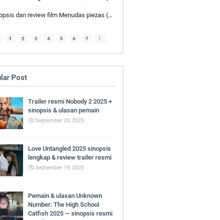
sis dan review film Menudas piezas (2024) pemain & trailer
1
2
3
4
5
6
7
〉
lar Post
Trailer resmi Nobody 2 2025 +
sinopsis & ulasan pemain
September 20, 2025
Love Untangled 2025 sinopsis
lengkap & review trailer resmi
September 19, 2025
Pemain & ulasan Unknown
Number: The High School
Catfish 2025 — sinopsis resmi