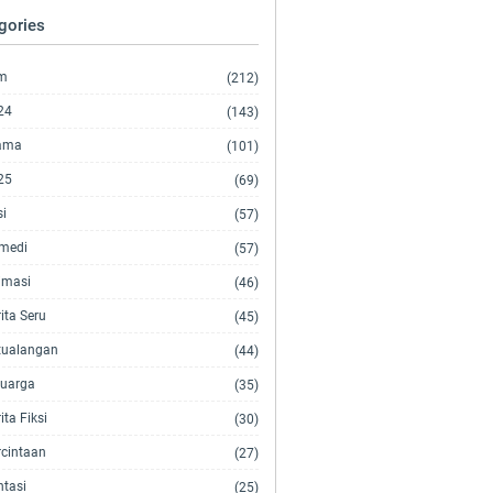
gories
lm
(212)
24
(143)
ama
(101)
25
(69)
si
(57)
medi
(57)
imasi
(46)
ita Seru
(45)
tualangan
(44)
luarga
(35)
ita Fiksi
(30)
rcintaan
(27)
ntasi
(25)