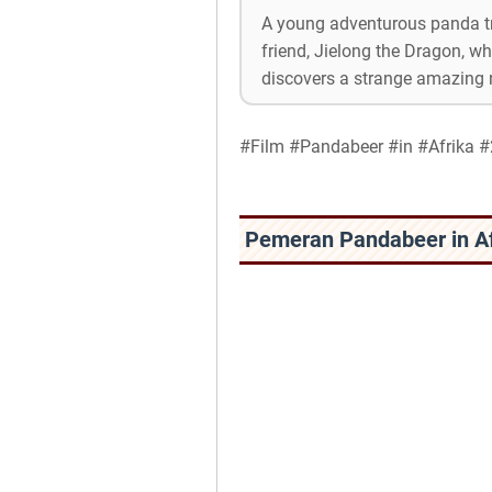
A young adventurous panda tra
friend, Jielong the Dragon, w
discovers a strange amazing 
#Film #Pandabeer #in #Afrika #
Pemeran Pandabeer in Af