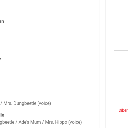
an
e
/ Mrs. Dungbeetle (voice)
Dibe
le
gbeetle / Ade's Mum / Mrs. Hippo (voice)