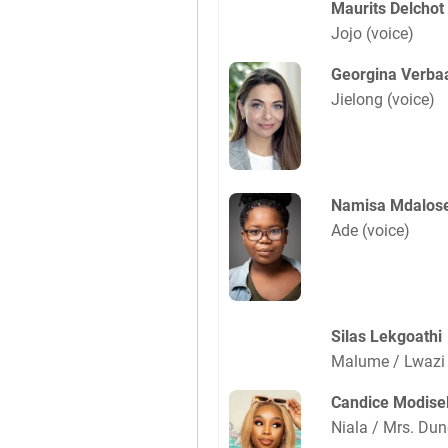
Maurits Delchot
Jojo (voice)
Georgina Verba
Jielong (voice)
Namisa Mdalos
Ade (voice)
Silas Lekgoathi
Malume / Lwazi 
Candice Modisel
Niala / Mrs. Dun