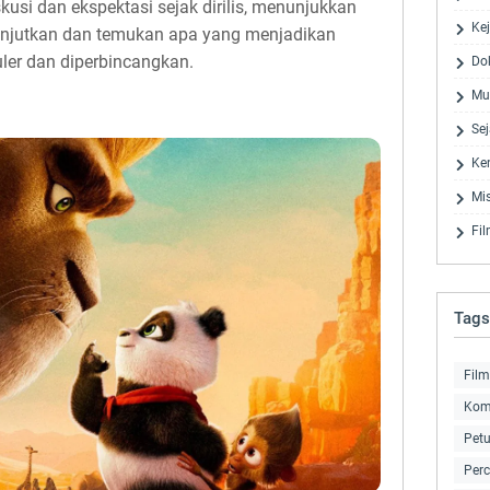
usi dan ekspektasi sejak dirilis, menunjukkan
Ke
lanjutkan dan temukan apa yang menjadikan
ler dan diperbincangkan.
Do
Mu
Se
Ke
Mis
Fi
Tags
Film
Kom
Pet
Perc