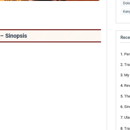
Dok
Ken
 – Sinopsis
Rece
Pemai
Trai
My Nam
Rev
The R
Sino
Ulas
Trail